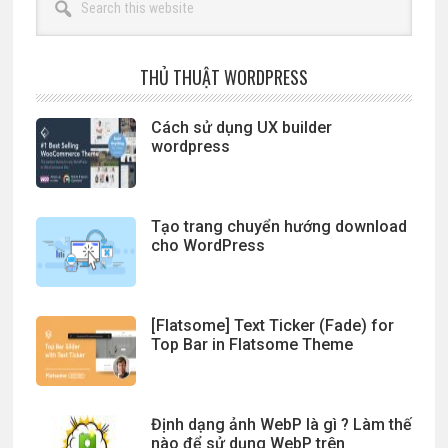
this
website
THỦ THUẬT WORDPRESS
Cách sử dụng UX builder
wordpress
Tạo trang chuyển hướng download
cho WordPress
[Flatsome] Text Ticker (Fade) for
Top Bar in Flatsome Theme
Định dạng ảnh WebP là gì ? Làm thế
nào để sử dụng WebP trên