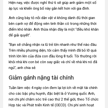
Hiện nay, việc được nghỉ thứ 6 sẽ giúp anh giảm một số
áp lực và khiến ông bố này gắn kết hơn với gia đình.
Anh cũng bày tỏ nỗi dằn vặt vì không dành đủ thời gian
bên cạnh vợ để động viên tinh thần cô trong những thời
điểm khó khăn. Anh thừa nhận đây là một “điều khó khăn
để giải quyết”.
“Bạn sẽ chẳng nhận ra lũ trẻ lớn nhanh như thế nào đâu.
Trên nhiều phương diện, tôi cảm thấy mình đã bỏ lỡ quá
trình lớn lên của đứa con đầu lòng 8 tuổi. Tôi thường rời
khỏi nhà khi con bé còn say giấc và chỉ về nhà khi nó đã
ngủ”, anh chia sẻ.
Giảm gánh nặng tài chính
Tuần làm việc 4 ngày còn đem lại lợi ích về mặt tài chính
cho các bậc phụ huynh, đặc biệt là ở Vương quốc Anh,
nơi chi phí chăm sóc trẻ cao thứ 2 thế giới, theo Tổ chức
Hợp tác và Phát triển Kinh tế (OECD). Chi phí sinh hoạt