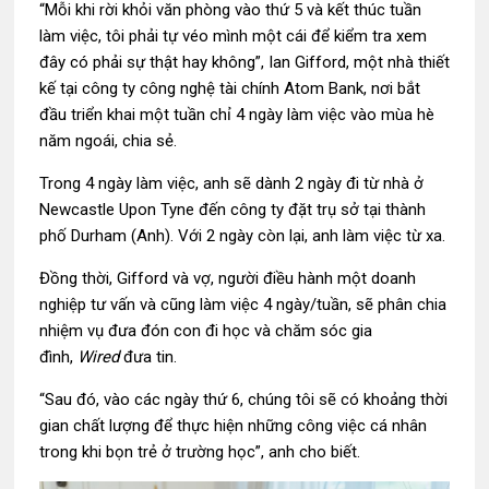
“Mỗi khi rời khỏi văn phòng vào thứ 5 và kết thúc tuần
làm việc, tôi phải tự véo mình một cái để kiểm tra xem
đây có phải sự thật hay không”, Ian Gifford, một nhà thiết
kế tại công ty công nghệ tài chính Atom Bank, nơi bắt
đầu triển khai một tuần chỉ 4 ngày làm việc vào mùa hè
năm ngoái, chia sẻ.
Trong 4 ngày làm việc, anh sẽ dành 2 ngày đi từ nhà ở
Newcastle Upon Tyne đến công ty đặt trụ sở tại thành
phố Durham (Anh). Với 2 ngày còn lại, anh làm việc từ xa.
Đồng thời, Gifford và vợ, người điều hành một doanh
nghiệp tư vấn và cũng làm việc 4 ngày/tuần, sẽ phân chia
nhiệm vụ đưa đón con đi học và chăm sóc gia
đình,
Wired
đưa tin.
“Sau đó, vào các ngày thứ 6, chúng tôi sẽ có khoảng thời
gian chất lượng để thực hiện những công việc cá nhân
trong khi bọn trẻ ở trường học”, anh cho biết.