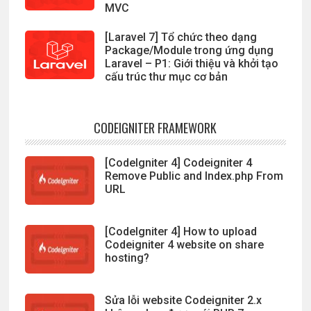
MVC
[Laravel 7] Tổ chức theo dạng
Package/Module trong ứng dụng
Laravel – P1: Giới thiệu và khởi tạo
cấu trúc thư mục cơ bản
CODEIGNITER FRAMEWORK
[CodeIgniter 4] Codeigniter 4
Remove Public and Index.php From
URL
[CodeIgniter 4] How to upload
Codeigniter 4 website on share
hosting?
Sửa lỗi website Codeigniter 2.x