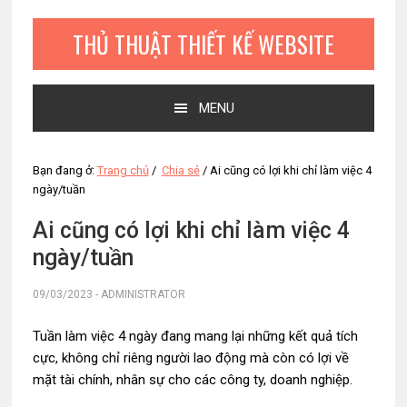
Bỏ
Skip
Bỏ
qua
to
qua
THỦ THUẬT THIẾT KẾ WEBSITE
primary
main
primary
navigation
content
sidebar
MENU
Bạn đang ở:
Trang chủ
/
Chia sẻ
/
Ai cũng có lợi khi chỉ làm việc 4
ngày/tuần
Ai cũng có lợi khi chỉ làm việc 4
ngày/tuần
09/03/2023
-
ADMINISTRATOR
Tuần làm việc 4 ngày đang mang lại những kết quả tích
cực, không chỉ riêng người lao động mà còn có lợi về
mặt tài chính, nhân sự cho các công ty, doanh nghiệp.