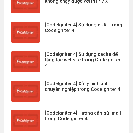
không chạy được với PHP 7.x
[CodeIgniter 4] Sử dụng cURL trong
CodeIgniter 4
[CodeIgniter 4] Sử dụng cache để
tăng tốc website trong CodeIgniter
4
[CodeIgniter 4] Xử lý hình ảnh
chuyên nghiệp trong CodeIgniter 4
[CodeIgniter 4] Hướng dẫn gửi mail
trong CodeIgniter 4