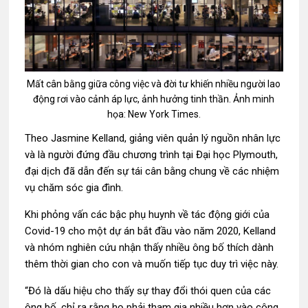
Mất cân bằng giữa công việc và đời tư khiến nhiều người lao
động rơi vào cảnh áp lực, ảnh hưởng tinh thần. Ảnh minh
họa: New York Times.
Theo Jasmine Kelland, giảng viên quản lý nguồn nhân lực
và là người đứng đầu chương trình tại Đại học Plymouth,
đại dịch đã dẫn đến sự tái cân bằng chung về các nhiệm
vụ chăm sóc gia đình.
Khi phỏng vấn các bậc phụ huynh về tác động giới của
Covid-19 cho một dự án bắt đầu vào năm 2020, Kelland
và nhóm nghiên cứu nhận thấy nhiều ông bố thích dành
thêm thời gian cho con và muốn tiếp tục duy trì việc này.
“Đó là dấu hiệu cho thấy sự thay đổi thói quen của các
ông bố, chỉ ra rằng họ phải tham gia nhiều hơn vào công