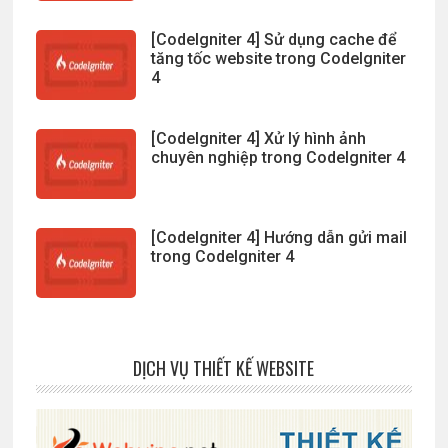
[CodeIgniter 4] Sử dụng cache để
tăng tốc website trong CodeIgniter
4
[CodeIgniter 4] Xử lý hình ảnh
chuyên nghiệp trong CodeIgniter 4
[CodeIgniter 4] Hướng dẫn gửi mail
trong CodeIgniter 4
DỊCH VỤ THIẾT KẾ WEBSITE