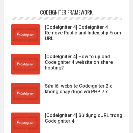
CODEIGNITER FRAMEWORK
[CodeIgniter 4] Codeigniter 4
Remove Public and Index.php From
URL
[CodeIgniter 4] How to upload
Codeigniter 4 website on share
hosting?
Sửa lỗi website Codeigniter 2.x
không chạy được với PHP 7.x
[CodeIgniter 4] Sử dụng cURL trong
CodeIgniter 4