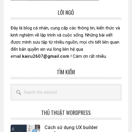
LỜI NGỎ
Sidebar
chính
Đây là blog cá nhân, cung cấp các thông tin, kiến thức và
kinh nghiệm về lập trình và cuộc sống. Những bài viết
được mình sưu tập từ nhiều nguồn, mọi chi tiết liên quan
đến bản quyền xin vui lòng liên hệ qua
email
kairu2607@gmail.com
! Cám ơn rất nhiều.
TÌM KIẾM
Search
this
website
THỦ THUẬT WORDPRESS
Cách sử dụng UX builder