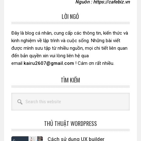
Nguồn : https://cafebiz.vn
LỜI NGỎ
Sidebar
chính
Đây là blog cá nhân, cung cấp các thông tin, kiến thức và
kinh nghiệm về lập trình và cuộc sống. Những bài viết
được mình sưu tập từ nhiều nguồn, mọi chi tiết liên quan
đến bản quyền xin vui lòng liên hệ qua
email
kairu2607@gmail.com
! Cám ơn rất nhiều.
TÌM KIẾM
Search
this
website
THỦ THUẬT WORDPRESS
Cách sử dụng UX builder