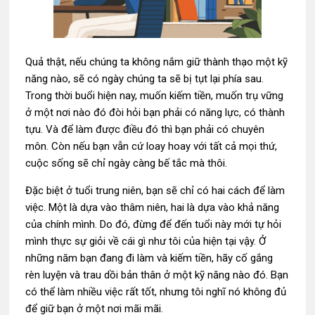
Quả thật, nếu chúng ta không nắm giữ thành thạo một kỹ
năng nào, sẽ có ngày chúng ta sẽ bị tụt lại phía sau.
Trong thời buổi hiện nay, muốn kiếm tiền, muốn trụ vững
ở một nơi nào đó đòi hỏi bạn phải có năng lực, có thành
tựu. Và để làm được điều đó thì bạn phải có chuyên
môn. Còn nếu bạn vẫn cứ loay hoay với tất cả mọi thứ,
cuộc sống sẽ chỉ ngày càng bế tắc mà thôi.
Đặc biệt ở tuổi trung niên, bạn sẽ chỉ có hai cách để làm
việc. Một là dựa vào thâm niên, hai là dựa vào khả năng
của chính mình. Do đó, đừng để đến tuổi này mới tự hỏi
mình thực sự giỏi về cái gì như tôi của hiện tại vậy. Ở
những năm bạn đang đi làm và kiếm tiền, hãy cố gắng
rèn luyện và trau dồi bản thân ở một kỹ năng nào đó. Bạn
có thể làm nhiều việc rất tốt, nhưng tôi nghĩ nó không đủ
để giữ bạn ở một nơi mãi mãi.