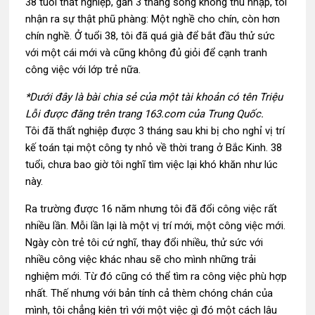
38 tuổi thất nghiệp, gần 3 tháng sống không thu nhập, tôi
nhận ra sự thật phũ phàng: Một nghề cho chín, còn hơn
chín nghề. Ở tuổi 38, tôi đã quá già để bắt đầu thử sức
với một cái mới và cũng không đủ giỏi để cạnh tranh
công việc với lớp trẻ nữa.
*
Dưới đây là bài chia sẻ của một tài khoản có tên Triệu
Lỗi được đăng trên trang 163.com của Trung Quốc.
Tôi đã thất nghiệp được 3 tháng sau khi bị cho nghỉ vị trí
kế toán tại một công ty nhỏ về thời trang ở Bắc Kinh. 38
tuổi, chưa bao giờ tôi nghĩ tìm việc lại khó khăn như lúc
này.
Ra trường được 16 năm nhưng tôi đã đổi công việc rất
nhiều lần. Mỗi lần lại là một vị trí mới, một công việc mới.
Ngày còn trẻ tôi cứ nghĩ, thay đổi nhiều, thử sức với
nhiều công việc khác nhau sẽ cho mình những trải
nghiệm mới. Từ đó cũng có thể tìm ra công việc phù hợp
nhất. Thế nhưng với bản tính cả thèm chóng chán của
mình, tôi chẳng kiên trì với một việc gì đó một cách lâu