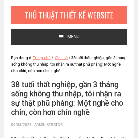
Bỏ
Skip
Bỏ
qua
to
qua
THỦ THUẬT THIẾT KẾ WEBSITE
primary
main
primary
navigation
content
sidebar
MENU
Bạn đang ở:
Trang chủ
/
Chia sẻ
/
38 tuổi thất nghiệp, gần 3 tháng
sống không thu nhập, tôi nhận ra sự thật phũ phàng: Một nghề
cho chín, còn hơn chín nghề
38 tuổi thất nghiệp, gần 3 tháng
sống không thu nhập, tôi nhận ra
sự thật phũ phàng: Một nghề cho
chín, còn hơn chín nghề
09/03/2023
-
ADMINISTRATOR