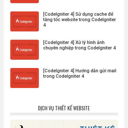
[CodeIgniter 4] Sử dụng cache để
tăng tốc website trong CodeIgniter
4
[CodeIgniter 4] Xử lý hình ảnh
chuyên nghiệp trong CodeIgniter 4
[CodeIgniter 4] Hướng dẫn gửi mail
trong CodeIgniter 4
DỊCH VỤ THIẾT KẾ WEBSITE