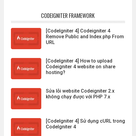
CODEIGNITER FRAMEWORK
[CodeIgniter 4] Codeigniter 4
Remove Public and Index.php From
URL
[CodeIgniter 4] How to upload
Codeigniter 4 website on share
hosting?
Sửa lỗi website Codeigniter 2.x
không chạy được với PHP 7.x
[CodeIgniter 4] Sử dụng cURL trong
CodeIgniter 4