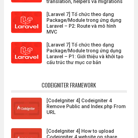
translation, helpers và migrations
[Laravel 7] Tổ chức theo dạng
Package/Module trong ứng dụng
Laravel – P2: Route và mô hình
MVC
[Laravel 7] Tổ chức theo dạng
Package/Module trong ứng dụng
Laravel – P1: Giới thiệu và khởi tạo
cấu trúc thư mục cơ bản
CODEIGNITER FRAMEWORK
[CodeIgniter 4] Codeigniter 4
Remove Public and Index.php From
URL
[CodeIgniter 4] How to upload
Codeigniter 4 website on share