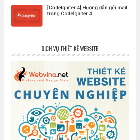
[CodeIgniter 4] Hướng dẫn gửi mail
trong CodeIgniter 4
DỊCH VỤ THIẾT KẾ WEBSITE