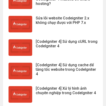
hosting?
Sửa lỗi website Codeigniter 2.x
không chạy được với PHP 7.x
[CodeIgniter 4] Sử dụng cURL trong
CodeIgniter 4
[CodeIgniter 4] Sử dụng cache để
tăng tốc website trong CodeIgniter
4
[CodeIgniter 4] Xử lý hình ảnh
chuyên nghiệp trong CodeIgniter 4