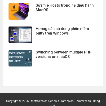
Sửa file Hosts trong hệ điều hành
MacOS
Hướng dẫn sử dụng phần mềm
putty trên Windows
Switching between multiple PHP
versions on macOS
Copyright © 2026 ·
Metro Pro
on
Genesis Framework
·
WordPress
·
Đăng
nhập