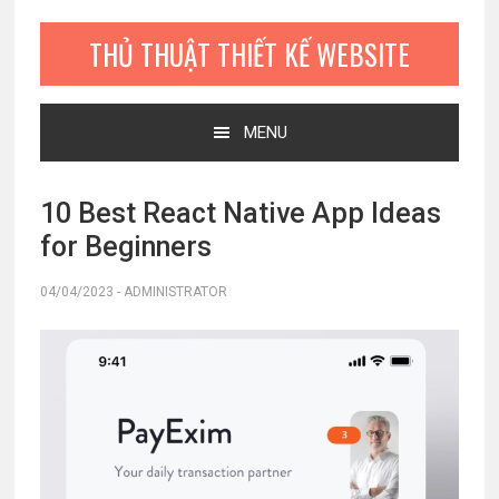
Bỏ
Skip
Bỏ
qua
to
qua
THỦ THUẬT THIẾT KẾ WEBSITE
primary
main
primary
navigation
content
sidebar
MENU
10 Best React Native App Ideas
for Beginners
04/04/2023
-
ADMINISTRATOR