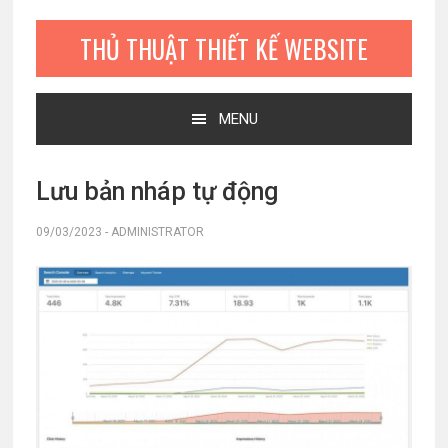
Bỏ
Skip
Bỏ
qua
to
qua
THỦ THUẬT THIẾT KẾ WEBSITE
primary
main
primary
navigation
content
sidebar
MENU
Lưu bản nháp tự động
09/03/2023
-
ADMINISTRATOR