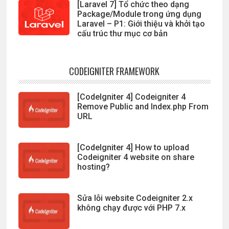
[Laravel 7] Tổ chức theo dạng
Package/Module trong ứng dụng
Laravel – P1: Giới thiệu và khởi tạo
cấu trúc thư mục cơ bản
CODEIGNITER FRAMEWORK
[CodeIgniter 4] Codeigniter 4
Remove Public and Index.php From
URL
[CodeIgniter 4] How to upload
Codeigniter 4 website on share
hosting?
Sửa lỗi website Codeigniter 2.x
không chạy được với PHP 7.x