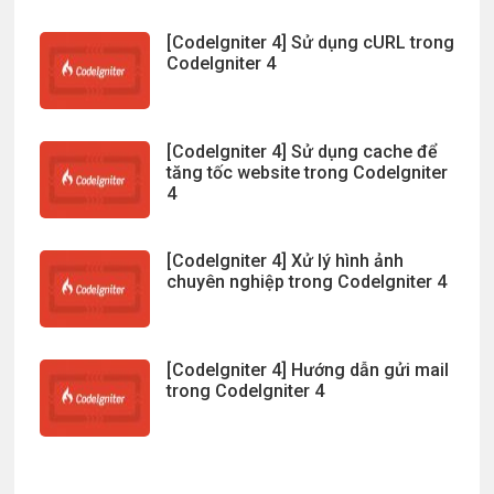
[CodeIgniter 4] Sử dụng cURL trong
CodeIgniter 4
[CodeIgniter 4] Sử dụng cache để
tăng tốc website trong CodeIgniter
4
[CodeIgniter 4] Xử lý hình ảnh
chuyên nghiệp trong CodeIgniter 4
[CodeIgniter 4] Hướng dẫn gửi mail
trong CodeIgniter 4