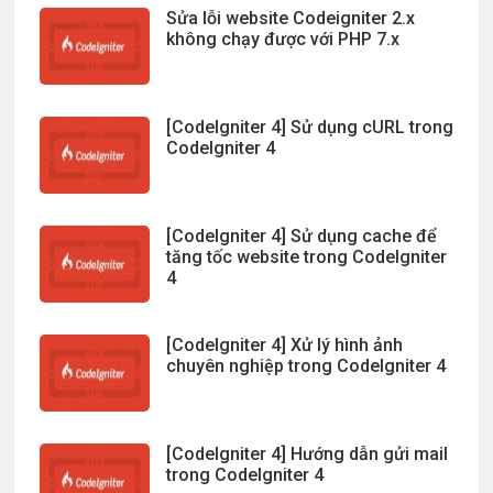
Sửa lỗi website Codeigniter 2.x
không chạy được với PHP 7.x
[CodeIgniter 4] Sử dụng cURL trong
CodeIgniter 4
[CodeIgniter 4] Sử dụng cache để
tăng tốc website trong CodeIgniter
4
[CodeIgniter 4] Xử lý hình ảnh
chuyên nghiệp trong CodeIgniter 4
[CodeIgniter 4] Hướng dẫn gửi mail
trong CodeIgniter 4