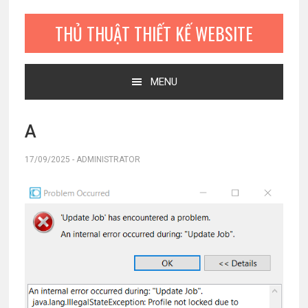
Bỏ
Skip
Bỏ
qua
to
qua
THỦ THUẬT THIẾT KẾ WEBSITE
primary
main
primary
navigation
content
sidebar
MENU
A
17/09/2025
-
ADMINISTRATOR