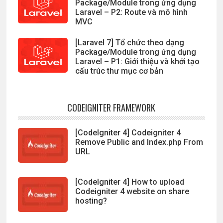
Package/Module trong ứng dụng
Laravel – P2: Route và mô hình
MVC
[Laravel 7] Tổ chức theo dạng
Package/Module trong ứng dụng
Laravel – P1: Giới thiệu và khởi tạo
cấu trúc thư mục cơ bản
CODEIGNITER FRAMEWORK
[CodeIgniter 4] Codeigniter 4
Remove Public and Index.php From
URL
[CodeIgniter 4] How to upload
Codeigniter 4 website on share
hosting?